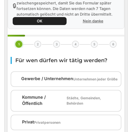
zwischengespeichert, damit Sie das Formular später
🔒
fortsetzen können. Die Daten werden nach 7 Tagen
automatisch gelöscht und nicht an Dritte übermittelt.
OK
Nein danke
1
2
3
4
5
6
Für wen dürfen wir tätig werden?
🏢
Gewerbe / Unternehmen
Unternehmen jeder Größe
Kommune /
Städte, Gemeinden,
🏛️
Öffentlich
Behörden
🏠
Privat
Privatpersonen