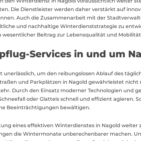
den Winterdienst in Nagold voraussichtlich weiter ste
en. Die Dienstleister werden daher verstärkt auf innov
önnen. Auch die Zusammenarbeit mit der Stadtverwalt
iche und nachhaltige Winterdienststrategie zu entwick
 wesentlicher Beitrag zur Lebensqualität und Mobilität i
pflug-Services in und um N
st unerlässlich, um den reibungslosen Ablauf des täglic
aßen und Parkplätzen in Nagold gewährleistet nicht n
rkehr. Durch den Einsatz moderner Technologien und ge
neefall oder Glatteis schnell und effizient agieren. So 
ne Beeinträchtigungen bewältigen.
eutung eines effektiven Winterdienstes in Nagold weit
ngen die Wintermonate unberechenbarer machen. Un