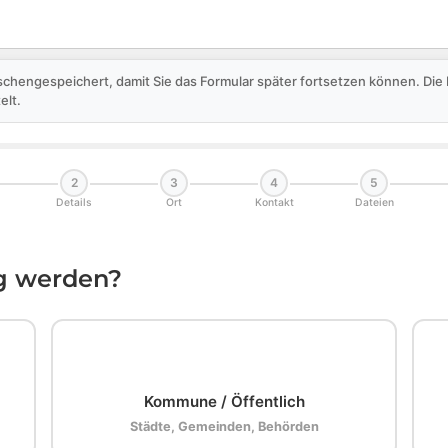
schengespeichert, damit Sie das Formular später fortsetzen können. Di
elt.
2
3
4
5
Details
Ort
Kontakt
Dateien
ig werden?
🏛️
Kommune / Öffentlich
Städte, Gemeinden, Behörden