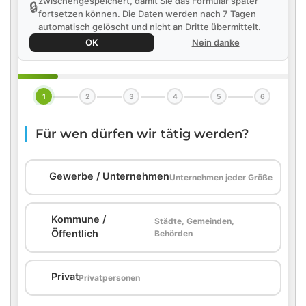
zwischengespeichert, damit Sie das Formular später
🔒
fortsetzen können. Die Daten werden nach 7 Tagen
automatisch gelöscht und nicht an Dritte übermittelt.
OK
Nein danke
1
2
3
4
5
6
Für wen dürfen wir tätig werden?
🏢
Gewerbe / Unternehmen
Unternehmen jeder Größe
Kommune /
Städte, Gemeinden,
🏛️
Öffentlich
Behörden
🏠
Privat
Privatpersonen