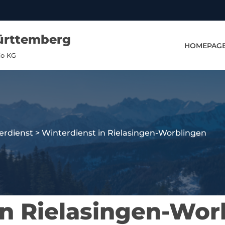
ürttemberg
HOMEPAG
Co KG
erdienst
>
Winterdienst in Rielasingen-Worblingen
in Rielasingen-Wor