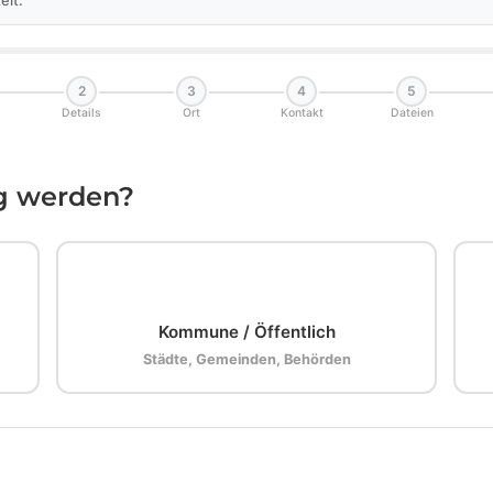
elt.
2
3
4
5
Details
Ort
Kontakt
Dateien
ig werden?
🏛️
Kommune / Öffentlich
Städte, Gemeinden, Behörden