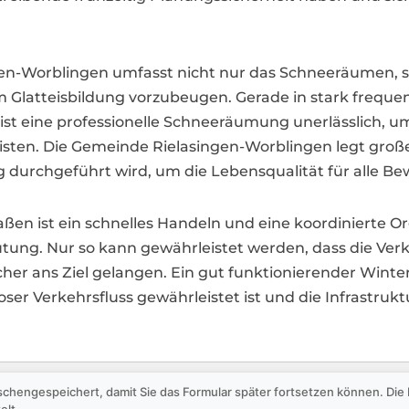
singen-Worblingen umfasst nicht nur das Schneeräumen
um Glatteisbildung vorzubeugen. Gerade in stark freque
st eine professionelle Schneeräumung unerlässlich, u
isten. Die Gemeinde Rielasingen-Worblingen legt groß
ig durchgeführt wird, um die Lebensqualität für alle 
aßen ist ein schnelles Handeln und eine koordinierte O
ng. Nur so kann gewährleistet werden, dass die Verkeh
er ans Ziel gelangen. Ein gut funktionierender Winter
ser Verkehrsfluss gewährleistet ist und die Infrastru
schengespeichert, damit Sie das Formular später fortsetzen können. Di