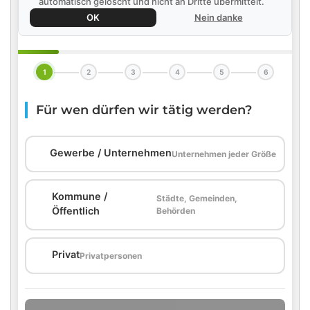
automatisch gelöscht und nicht an Dritte übermittelt.
OK
Nein danke
1
2
3
4
5
6
Für wen dürfen wir tätig werden?
🏢
Gewerbe / Unternehmen
Unternehmen jeder Größe
Kommune /
Städte, Gemeinden,
🏛️
Öffentlich
Behörden
🏠
Privat
Privatpersonen