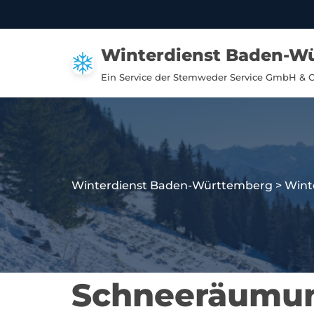
Zum
Winterdienst Baden-W
Inhalt
springen
Ein Service der Stemweder Service GmbH & 
Winterdienst Baden-Württemberg
>
Wint
Schneeräumun