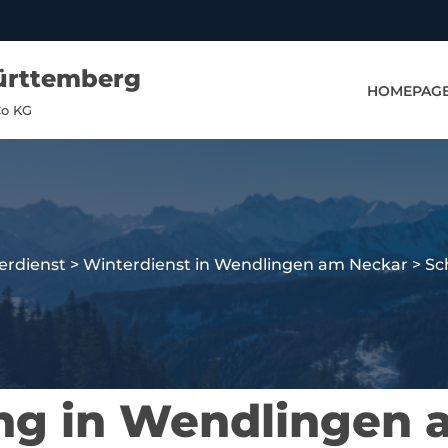
ürttemberg
HOMEPAG
Co KG
erdienst
>
Winterdienst in Wendlingen am Neckar
>
Sc
g in Wendlingen 