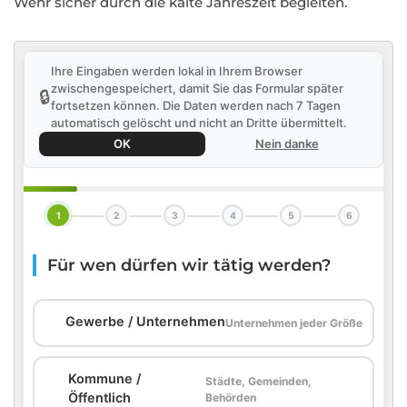
Wehr sicher durch die kalte Jahreszeit begleiten.
Ihre Eingaben werden lokal in Ihrem Browser
zwischengespeichert, damit Sie das Formular später
🔒
fortsetzen können. Die Daten werden nach 7 Tagen
automatisch gelöscht und nicht an Dritte übermittelt.
OK
Nein danke
1
2
3
4
5
6
Für wen dürfen wir tätig werden?
🏢
Gewerbe / Unternehmen
Unternehmen jeder Größe
Kommune /
Städte, Gemeinden,
🏛️
Öffentlich
Behörden