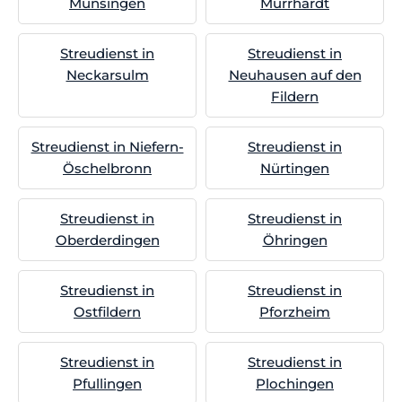
Münsingen
Murrhardt
Streudienst in
Streudienst in
Neckarsulm
Neuhausen auf den
Fildern
Streudienst in Niefern-
Streudienst in
Öschelbronn
Nürtingen
Streudienst in
Streudienst in
Oberderdingen
Öhringen
Streudienst in
Streudienst in
Ostfildern
Pforzheim
Streudienst in
Streudienst in
Pfullingen
Plochingen