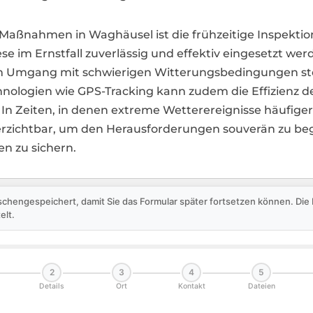
r Maßnahmen in Waghäusel ist die frühzeitige Inspekt
e im Ernstfall zuverlässig und effektiv eingesetzt wer
m Umgang mit schwierigen Witterungsbedingungen stets
ologien wie GPS-Tracking kann zudem die Effizienz de
 In Zeiten, in denen extreme Wetterereignisse häufiger
verzichtbar, um den Herausforderungen souverän zu be
 zu sichern.
schengespeichert, damit Sie das Formular später fortsetzen können. Di
elt.
2
3
4
5
Details
Ort
Kontakt
Dateien