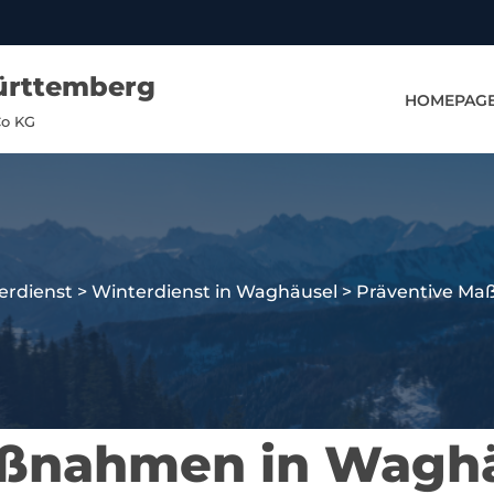
ürttemberg
HOMEPAG
Co KG
erdienst
>
Winterdienst in Waghäusel
>
Präventive Ma
aßnahmen in Wagh