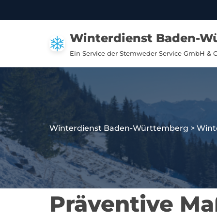
Zum
Winterdienst Baden-W
Inhalt
springen
Ein Service der Stemweder Service GmbH & 
Winterdienst Baden-Württemberg
>
Wint
Präventive M