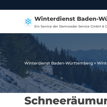
Zum
Winterdienst Baden-W
Inhalt
springen
Ein Service der Stemweder Service GmbH & 
Winterdienst Baden-Württemberg
>
Wint
Schneeräumun