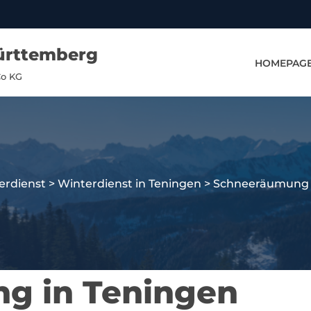
ürttemberg
HOMEPAG
Co KG
erdienst
>
Winterdienst in Teningen
>
Schneeräumung 
g in Teningen