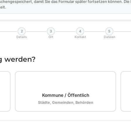
schengespeichert, damit Sie das Formular später fortsetzen können. Di
elt.
2
3
4
5
Details
Ort
Kontakt
Dateien
ig werden?
🏛️
Kommune / Öffentlich
Städte, Gemeinden, Behörden