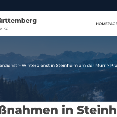
ürttemberg
HOMEPAG
Co KG
erdienst
>
Winterdienst in Steinheim am der Murr
>
Pr
ßnahmen in Stein