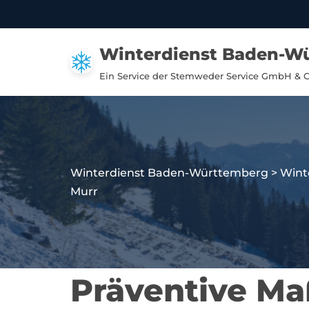
Zum
Winterdienst Baden-W
Inhalt
springen
Ein Service der Stemweder Service GmbH & 
Winterdienst Baden-Württemberg
>
Wint
Murr
Präventive Ma