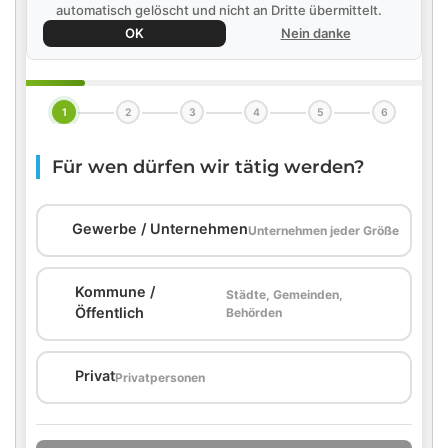
automatisch gelöscht und nicht an Dritte übermittelt.
OK
Nein danke
1
2
3
4
5
6
Für wen dürfen wir tätig werden?
🏢
Gewerbe / Unternehmen
Unternehmen jeder Größe
Kommune /
Städte, Gemeinden,
🏛️
Öffentlich
Behörden
🏠
Privat
Privatpersonen