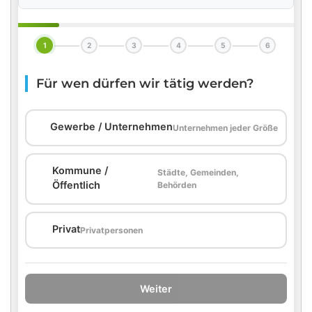
1
2
3
4
5
6
Für wen dürfen wir tätig werden?
🏢
Gewerbe / Unternehmen
Unternehmen jeder Größe
Kommune /
Städte, Gemeinden,
🏛️
Öffentlich
Behörden
🏠
Privat
Privatpersonen
Weiter