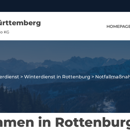
ürttemberg
HOMEPAG
Co KG
erdienst
>
Winterdienst in Rottenburg
>
Notfallmaßna
hmen in Rottenbur