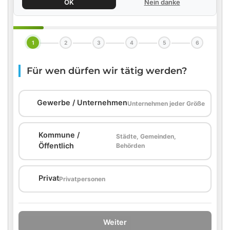
OK
Nein danke
1
2
3
4
5
6
Für wen dürfen wir tätig werden?
🏢
Gewerbe / Unternehmen
Unternehmen jeder Größe
Kommune /
Städte, Gemeinden,
🏛️
Öffentlich
Behörden
🏠
Privat
Privatpersonen
Weiter