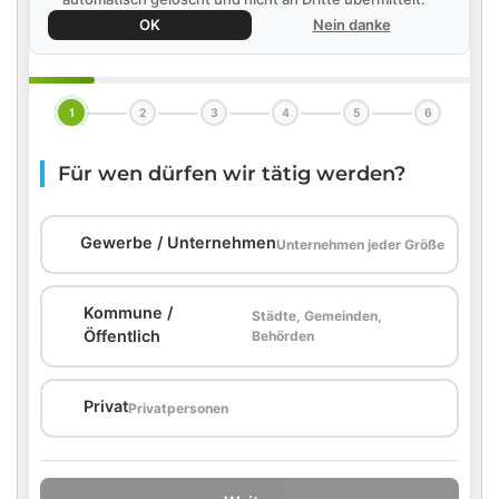
OK
Nein danke
1
2
3
4
5
6
Für wen dürfen wir tätig werden?
🏢
Gewerbe / Unternehmen
Unternehmen jeder Größe
Kommune /
Städte, Gemeinden,
🏛️
Öffentlich
Behörden
🏠
Privat
Privatpersonen