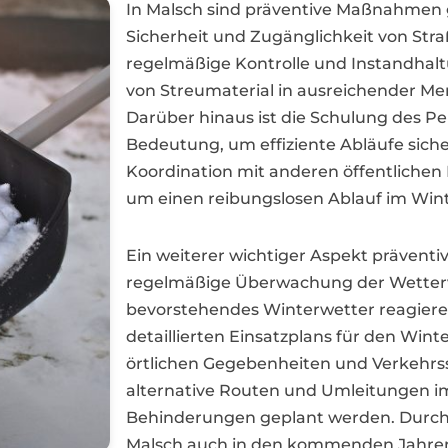
In Malsch sind präventive Maßnahmen 
Sicherheit und Zugänglichkeit von Str
regelmäßige Kontrolle und Instandhal
von Streumaterial in ausreichender Men
Darüber hinaus ist die Schulung des Pe
Bedeutung, um effiziente Abläufe siche
Koordination mit anderen öffentlichen D
um einen reibungslosen Ablauf im Wint
Ein weiterer wichtiger Aspekt präventi
regelmäßige Überwachung der Wetterv
bevorstehendes Winterwetter reagieren
detaillierten Einsatzplans für den Win
örtlichen Gegebenheiten und Verkehrss
alternative Routen und Umleitungen i
Behinderungen geplant werden. Durch e
Malsch auch in den kommenden Jahren