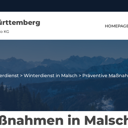
ürttemberg
HOMEPAG
Co KG
erdienst
>
Winterdienst in Malsch
>
Präventive Maßnah
aßnahmen in Malsc