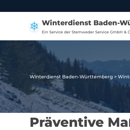
Zum
Winterdienst Baden-W
Inhalt
springen
Ein Service der Stemweder Service GmbH & 
Winterdienst Baden-Württemberg
>
Wint
Präventive M