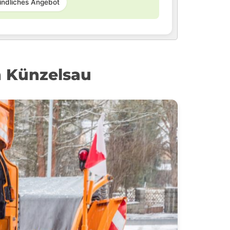
indliches Angebot
n Künzelsau