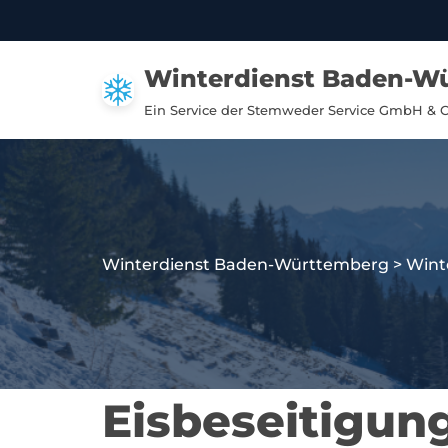
Zum
Winterdienst Baden-W
Inhalt
springen
Ein Service der Stemweder Service GmbH & 
Winterdienst Baden-Württemberg
>
Wint
Eisbeseitigun