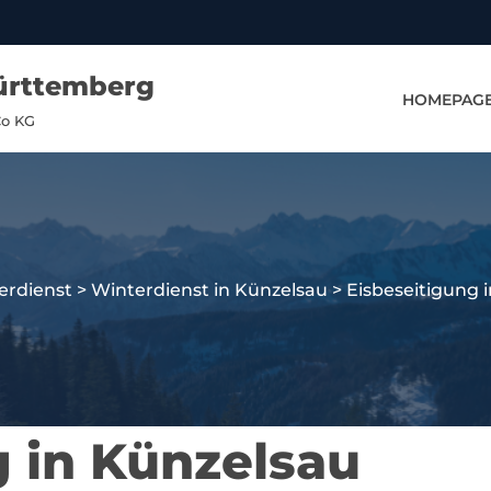
ürttemberg
HOMEPAG
Co KG
erdienst
>
Winterdienst in Künzelsau
>
Eisbeseitigung 
g in Künzelsau