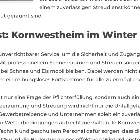
einem zuverlässigen Streudienst kön
gut geräumt sind.
nst: Kornwestheim im Winter
 unverzichtbarer Service, um die Sicherheit und Zugän
Mit professionellem Schneeräumen und Streuen sorgen d
i Schnee und Eis mobil bleiben. Dabei werden nicht 
 ein reibungsloses Fortkommen für alle zu ermöglich
t nur eine Frage der Pflichterfüllung, sondern auch ein
neeräumung und Streuung wird nicht nur die Unfallgefah
ür Gewerbetreibende und Unternehmen spielt ein zuverl
hen Wetterbedingungen aufrechtzuerhalten. In Kornwes
r Technik und geschultem Personal dafür sorgen, dass 
 2025 wird die Bedeutung eines effektiven Winterdiens