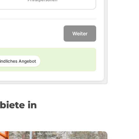
Weiter
indliches Angebot
iete in