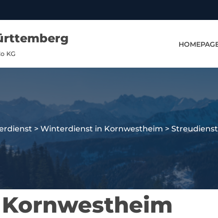
ürttemberg
HOMEPAG
Co KG
erdienst
>
Winterdienst in Kornwestheim
>
Streudiens
n Kornwestheim