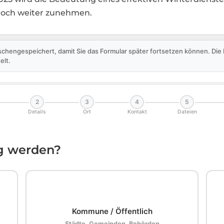
och weiter zunehmen.
schengespeichert, damit Sie das Formular später fortsetzen können. Di
elt.
2
3
4
5
Details
Ort
Kontakt
Dateien
ig werden?
🏛️
Kommune / Öffentlich
Städte, Gemeinden, Behörden