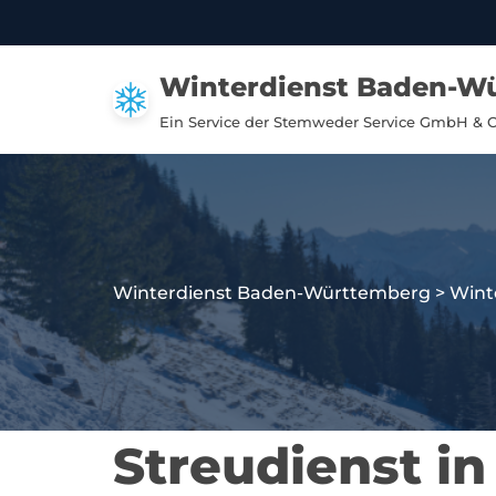
Zum
Winterdienst Baden-W
Inhalt
springen
Ein Service der Stemweder Service GmbH & 
Winterdienst Baden-Württemberg
>
Wint
Streudienst i