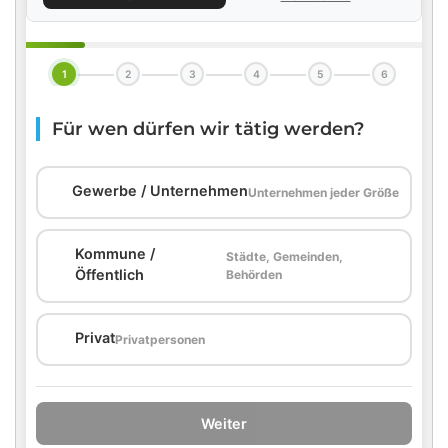
1
2
3
4
5
6
Für wen dürfen wir tätig werden?
🏢
Gewerbe / Unternehmen
Unternehmen jeder Größe
Kommune /
Städte, Gemeinden,
🏛️
Öffentlich
Behörden
🏠
Privat
Privatpersonen
Weiter