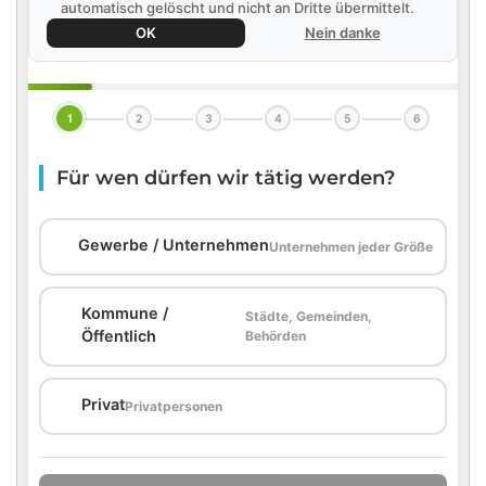
automatisch gelöscht und nicht an Dritte übermittelt.
OK
Nein danke
1
2
3
4
5
6
Für wen dürfen wir tätig werden?
🏢
Gewerbe / Unternehmen
Unternehmen jeder Größe
Kommune /
Städte, Gemeinden,
🏛️
Öffentlich
Behörden
🏠
Privat
Privatpersonen