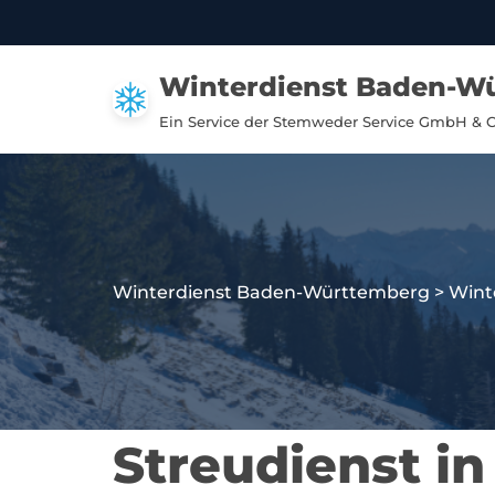
Zum
Winterdienst Baden-W
Inhalt
springen
Ein Service der Stemweder Service GmbH & 
Winterdienst Baden-Württemberg
>
Wint
Streudienst in