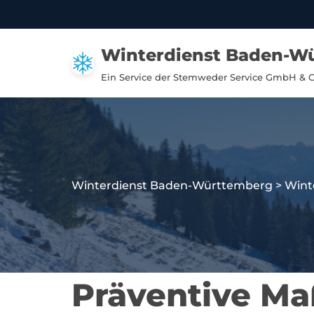
Zum
Winterdienst Baden-W
Inhalt
springen
Ein Service der Stemweder Service GmbH & 
Winterdienst Baden-Württemberg
>
Wint
Präventive M