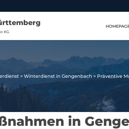
ürttemberg
HOMEPAG
Co KG
erdienst
>
Winterdienst in Gengenbach
>
Präventive 
aßnahmen in Geng