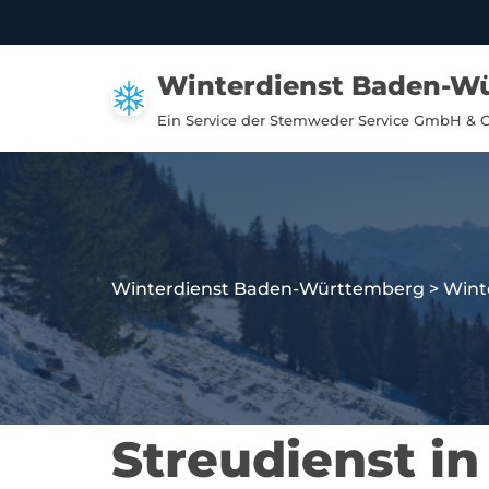
Zum
Winterdienst Baden-W
Inhalt
springen
Ein Service der Stemweder Service GmbH & 
Winterdienst Baden-Württemberg
>
Wint
Streudienst in