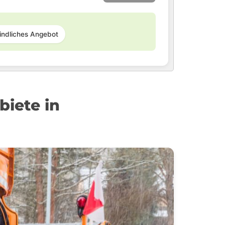
indliches Angebot
iete in