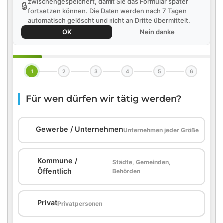
zwischengespeichert, damit Sie das Formular später
🔒
fortsetzen können. Die Daten werden nach 7 Tagen
automatisch gelöscht und nicht an Dritte übermittelt.
OK
Nein danke
1
2
3
4
5
6
Für wen dürfen wir tätig werden?
🏢
Gewerbe / Unternehmen
Unternehmen jeder Größe
Kommune /
Städte, Gemeinden,
🏛️
Öffentlich
Behörden
🏠
Privat
Privatpersonen