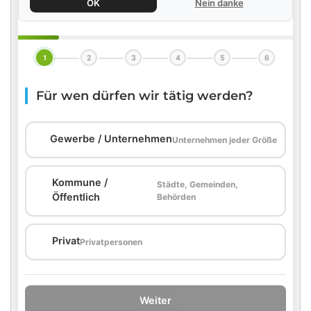
OK
Nein danke
1
2
3
4
5
6
Für wen dürfen wir tätig werden?
🏢
Gewerbe / Unternehmen
Unternehmen jeder Größe
Kommune /
Städte, Gemeinden,
🏛️
Öffentlich
Behörden
🏠
Privat
Privatpersonen
Weiter