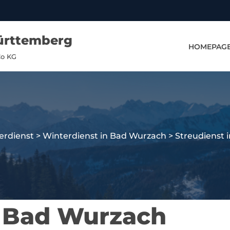
ürttemberg
HOMEPAG
Co KG
erdienst
>
Winterdienst in Bad Wurzach
>
Streudienst 
n Bad Wurzach