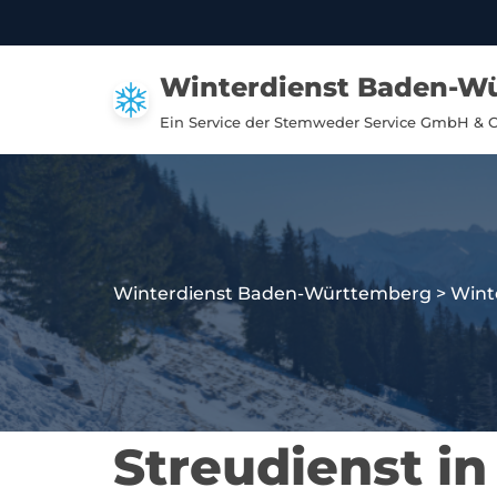
Zum
Winterdienst Baden-W
Inhalt
springen
Ein Service der Stemweder Service GmbH & 
Winterdienst Baden-Württemberg
>
Wint
Streudienst i