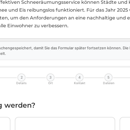
 effektiven Schneeräumungsservice können Städte u
hnee und Eis reibungslos funktioniert. Für das Jahr 2025
iten, um den Anforderungen an eine nachhaltige und 
lle Einwohner zu verbessern.
schengespeichert, damit Sie das Formular später fortsetzen können. Di
elt.
2
3
4
5
Details
Ort
Kontakt
Dateien
ig werden?
🏛️