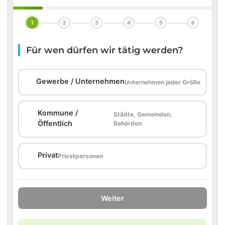
1
2
3
4
5
6
Für wen dürfen wir tätig werden?
🏢
Gewerbe / Unternehmen
Unternehmen jeder Größe
Kommune /
Städte, Gemeinden,
🏛️
Öffentlich
Behörden
🏠
Privat
Privatpersonen
Weiter